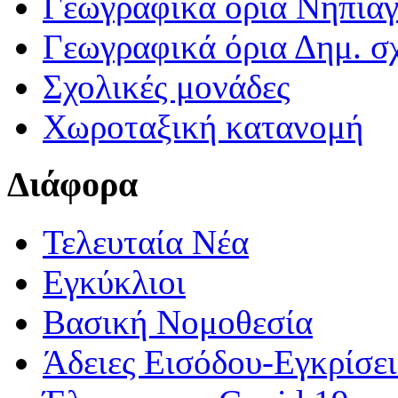
Γεωγραφικά ορια Νηπια
Γεωγραφικά όρια Δημ. σχ
Σχολικές μονάδες
Χωροταξική κατανομή
Διάφορα
Τελευταία Νέα
Εγκύκλιοι
Βασική Νομοθεσία
Άδειες Εισόδου-Εγκρίσε