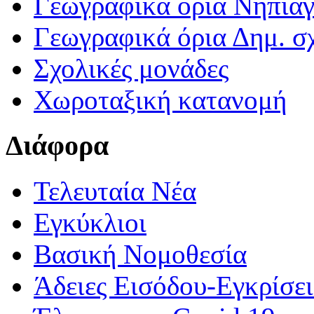
Γεωγραφικά ορια Νηπια
Γεωγραφικά όρια Δημ. σχ
Σχολικές μονάδες
Χωροταξική κατανομή
Διάφορα
Τελευταία Νέα
Εγκύκλιοι
Βασική Νομοθεσία
Άδειες Εισόδου-Εγκρίσε