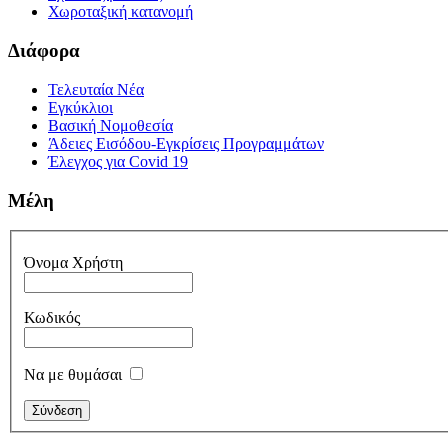
Χωροταξική κατανομή
Διάφορα
Τελευταία Νέα
Εγκύκλιοι
Βασική Νομοθεσία
Άδειες Εισόδου-Εγκρίσεις Προγραμμάτων
Έλεγχος για Covid 19
Μέλη
Όνομα Χρήστη
Κωδικός
Να με θυμάσαι