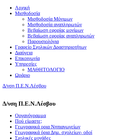
Αρχική
Μισθοδοσία
Μισθοδοσία Μόνιμων
Μισθοδοσία αναπληρωτών
Βεβαίωση εφορίας μονίμων
Βεβαίωση εφορίας αναπληρωτών
Παρουσιολόγια
Γραφείο Σχολικών Δραστηριοτήτων
Διαύγεια
Επικοινωνία
Υπηρεσίες
ΜΑΘΗΤΟΛΟΓΙΟ
Ωράριο
Δ/νση Π.Ε.Ν.Λέσβου
Δ/νση Π.Ε.Ν.Λέσβου
Οργανόγραμμα
Πού είμαστε;
Γεωγραφικά ορια Νηπιαγωγείων
Γεωγραφικά όρια Δημ. σχολείων- οδοί
Σχολικές μονάδες