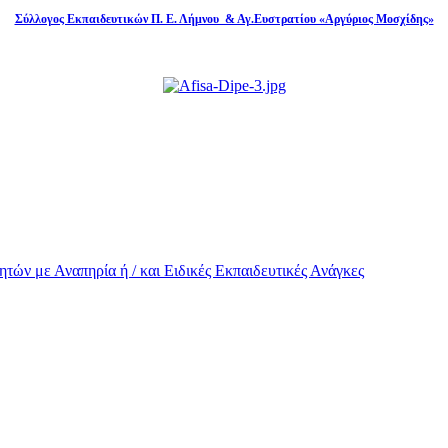
Σύλλογος Εκπαιδευτικών Π. Ε. Λήμνου & Αγ.Ευστρατίου «Αργύριος Μοσχίδης»
τών με Αναπηρία ή / και Eιδικές Εκπαιδευτικές Ανάγκες