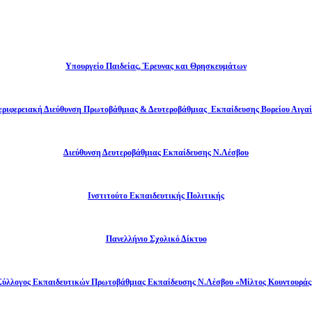
Υπουργείο Παιδείας, Έρευνας και Θρησκευμάτων
εριφερειακή Διεύθυνση Πρωτοβάθμιας & Δευτεροβάθμιας Εκπαίδευσης Βορείου Αιγαί
Διεύθυνση Δευτεροβάθμιας Εκπαίδευσης Ν.Λέσβου
Ινστιτούτο Εκπαιδευτικής Πολιτικής
Πανελλήνιο Σχολικό Δίκτυο
Σύλλογος Εκπαιδευτικών Πρωτοβάθμιας Εκπαίδευσης Ν.Λέσβου «Μίλτος Κουντουράς