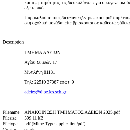
και της μητρότητας, τις διευκολύνσεις για οικογενεια
εξωτερικό.
Παρακαλούμε τους διευθυντές/-ντριες και προϊσταμένου
στη σχολική μονάδα, είτε βρίσκονται σε καθεστώς άδεια
Description
ΤΜΗΜΑ ΑΔΕΙΩΝ
Αγίου Συμεών 17
Μυτιλήνη 81131
T
ηλ: 22510 37387 εσωτ. 9
adeies
@
dipe
.
les
.
sch
.
gr
Filename
ΑΝΑΚΟΙΝΩΣΗ ΤΜΗΜΑΤΟΣ ΑΔΕΙΩΝ 2025.pdf
Filesize
399.11 kB
Filetype
pdf (Mime Type: application/pdf)
Creator
syvris