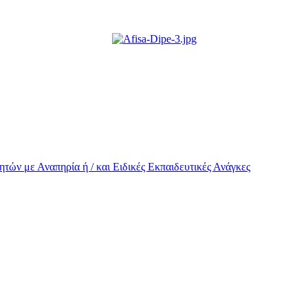
τών με Αναπηρία ή / και Eιδικές Εκπαιδευτικές Ανάγκες