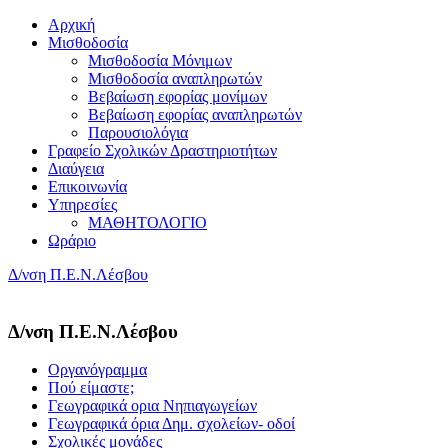
Αρχική
Μισθοδοσία
Μισθοδοσία Μόνιμων
Μισθοδοσία αναπληρωτών
Βεβαίωση εφορίας μονίμων
Βεβαίωση εφορίας αναπληρωτών
Παρουσιολόγια
Γραφείο Σχολικών Δραστηριοτήτων
Διαύγεια
Επικοινωνία
Υπηρεσίες
ΜΑΘΗΤΟΛΟΓΙΟ
Ωράριο
Δ/νση Π.Ε.Ν.Λέσβου
Δ/νση Π.Ε.Ν.Λέσβου
Οργανόγραμμα
Πού είμαστε;
Γεωγραφικά ορια Νηπιαγωγείων
Γεωγραφικά όρια Δημ. σχολείων- οδοί
Σχολικές μονάδες