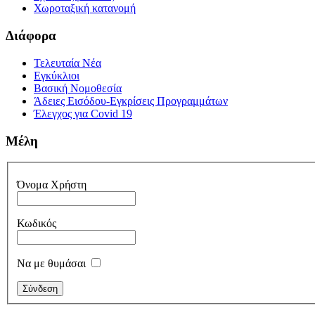
Χωροταξική κατανομή
Διάφορα
Τελευταία Νέα
Εγκύκλιοι
Βασική Νομοθεσία
Άδειες Εισόδου-Εγκρίσεις Προγραμμάτων
Έλεγχος για Covid 19
Μέλη
Όνομα Χρήστη
Κωδικός
Να με θυμάσαι