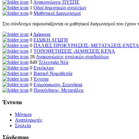
3
Ανακοινώσεις ΠΥΣΠΕ
1
Οδοί δημοτικών σχολείων
0
Μαθητικοί Διαγωνισμοί
Στο σύνδεσμο παρουσιάζονται οι μαθητικοί διαγωνισμοί που έχουν 
4
Διάφορα
0
ΕΙΔΙΚΗ ΑΓΩΓΗ
0
ΠΑΛΙΕΣ ΠΡΟΚΥΡΗΞΕΙΣ- ΜΕΤΑΤΑΞΕΙΣ-ΕΝΣΤΑ
1
ΤΟΠΟΘΕΤΗΣΕΙΣ -ΔΙΑΘΕΣΕΙΣ ΚΕΝΑ
28
Ανακοινώσεις σχολικών συμβούλων
849
Τελευταία Νέα
0
Εγκύκλιοι
1
Βασική Νομοθεσία
3
Έντυπα
0
Επιμόρφωση- Σεμινάρια
0
Προσλήψεις- Μετατάξεις
Έντυπα
Μόνιμοι
Αναπληρωτές
Σχολεία
Σύνδεσμοι