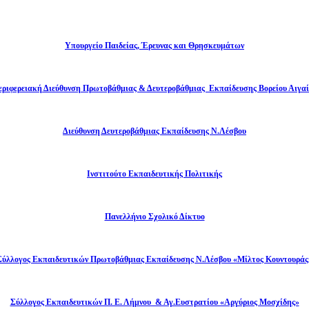
Υπουργείο Παιδείας, Έρευνας και Θρησκευμάτων
εριφερειακή Διεύθυνση Πρωτοβάθμιας & Δευτεροβάθμιας Εκπαίδευσης Βορείου Αιγαί
Διεύθυνση Δευτεροβάθμιας Εκπαίδευσης Ν.Λέσβου
Ινστιτούτο Εκπαιδευτικής Πολιτικής
Πανελλήνιο Σχολικό Δίκτυο
Σύλλογος Εκπαιδευτικών Πρωτοβάθμιας Εκπαίδευσης Ν.Λέσβου «Μίλτος Κουντουράς
Σύλλογος Εκπαιδευτικών Π. Ε. Λήμνου & Αγ.Ευστρατίου «Αργύριος Μοσχίδης»