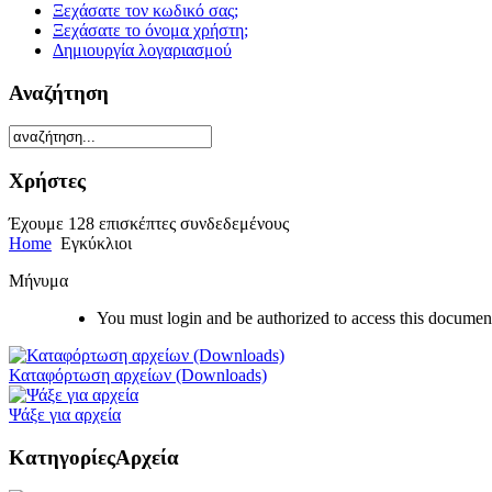
Ξεχάσατε τον κωδικό σας;
Ξεχάσατε το όνομα χρήστη;
Δημιουργία λογαριασμού
Αναζήτηση
Χρήστες
Έχουμε 128 επισκέπτες συνδεδεμένους
Home
Εγκύκλιοι
Μήνυμα
You must login and be authorized to access this documen
Καταφόρτωση αρχείων (Downloads)
Ψάξε για αρχεία
Κατηγορίες
Αρχεία