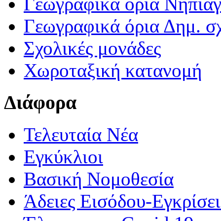
Γεωγραφικά ορια Νηπια
Γεωγραφικά όρια Δημ. σχ
Σχολικές μονάδες
Χωροταξική κατανομή
Διάφορα
Τελευταία Νέα
Εγκύκλιοι
Βασική Νομοθεσία
Άδειες Εισόδου-Εγκρίσε