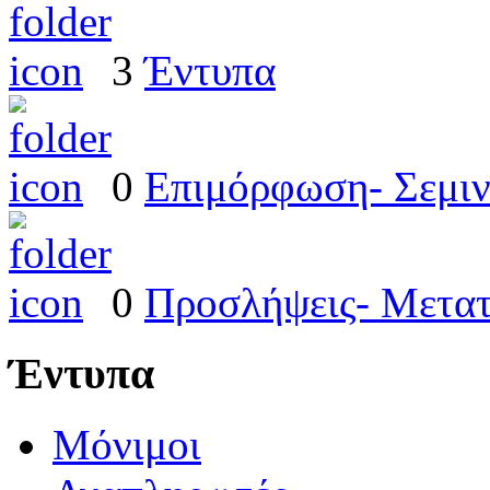
3
Έντυπα
0
Επιμόρφωση- Σεμιν
0
Προσλήψεις- Μετατ
Έντυπα
Μόνιμοι