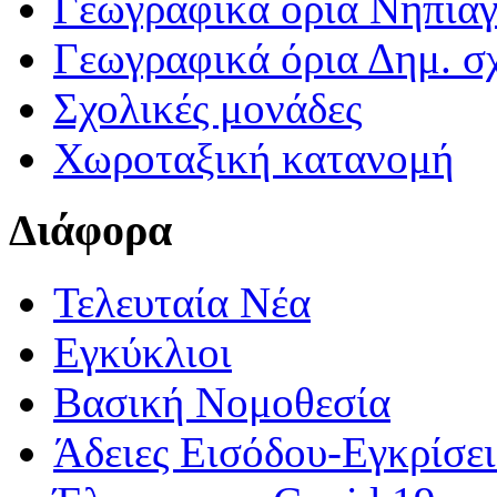
Γεωγραφικά ορια Νηπια
Γεωγραφικά όρια Δημ. σχ
Σχολικές μονάδες
Χωροταξική κατανομή
Διάφορα
Τελευταία Νέα
Εγκύκλιοι
Βασική Νομοθεσία
Άδειες Εισόδου-Εγκρίσε