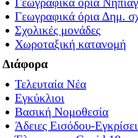
Γεωγραφικά ορια Νηπια
Γεωγραφικά όρια Δημ. σχ
Σχολικές μονάδες
Χωροταξική κατανομή
Διάφορα
Τελευταία Νέα
Εγκύκλιοι
Βασική Νομοθεσία
Άδειες Εισόδου-Εγκρίσε