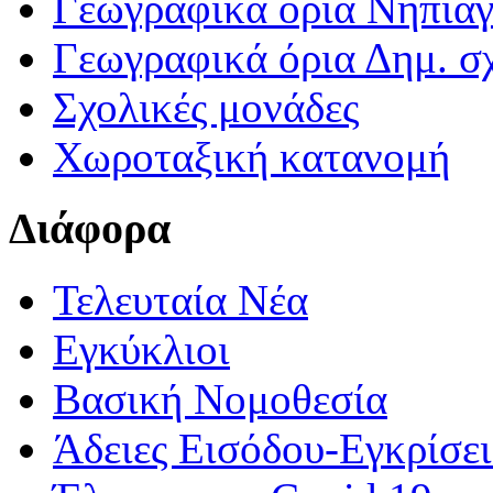
Γεωγραφικά ορια Νηπια
Γεωγραφικά όρια Δημ. σχ
Σχολικές μονάδες
Χωροταξική κατανομή
Διάφορα
Τελευταία Νέα
Εγκύκλιοι
Βασική Νομοθεσία
Άδειες Εισόδου-Εγκρίσε