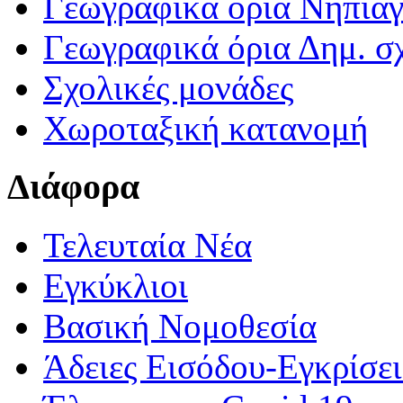
Γεωγραφικά ορια Νηπια
Γεωγραφικά όρια Δημ. σχ
Σχολικές μονάδες
Χωροταξική κατανομή
Διάφορα
Τελευταία Νέα
Εγκύκλιοι
Βασική Νομοθεσία
Άδειες Εισόδου-Εγκρίσε