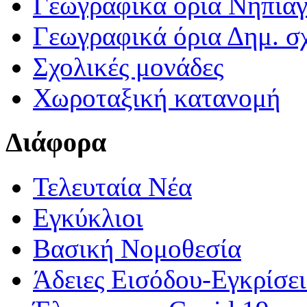
Γεωγραφικά ορια Νηπια
Γεωγραφικά όρια Δημ. σχ
Σχολικές μονάδες
Χωροταξική κατανομή
Διάφορα
Τελευταία Νέα
Εγκύκλιοι
Βασική Νομοθεσία
Άδειες Εισόδου-Εγκρίσε