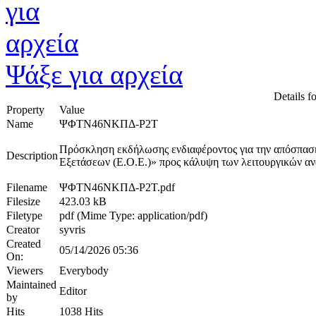
Ψάξε για αρχεία
Details fo
Property
Value
Name
ΨΦΤΝ46ΝΚΠΔ-Ρ2Τ
Πρόσκληση εκδήλωσης ενδιαφέροντος για την απόσπαση
Description
Εξετάσεων (Ε.Ο.Ε.)» προς κάλυψη των λειτουργικών αν
Filename
ΨΦΤΝ46ΝΚΠΔ-Ρ2Τ.pdf
Filesize
423.03 kB
Filetype
pdf (Mime Type: application/pdf)
Creator
syvris
Created
05/14/2026 05:36
On:
Viewers
Everybody
Maintained
Editor
by
Hits
1038 Hits