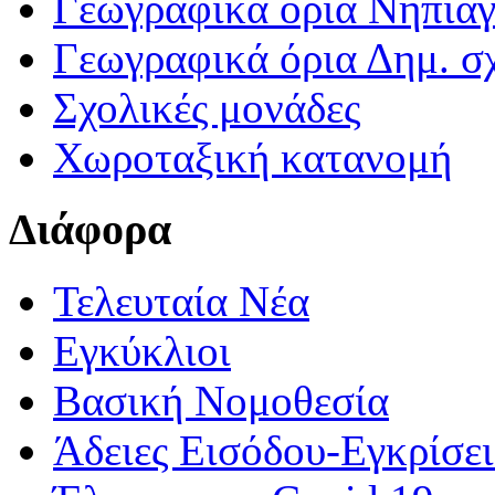
Γεωγραφικά ορια Νηπια
Γεωγραφικά όρια Δημ. σχ
Σχολικές μονάδες
Χωροταξική κατανομή
Διάφορα
Τελευταία Νέα
Εγκύκλιοι
Βασική Νομοθεσία
Άδειες Εισόδου-Εγκρίσε