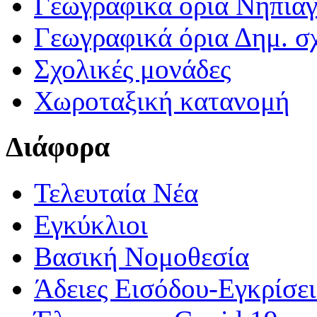
Γεωγραφικά ορια Νηπια
Γεωγραφικά όρια Δημ. σχ
Σχολικές μονάδες
Χωροταξική κατανομή
Διάφορα
Τελευταία Νέα
Εγκύκλιοι
Βασική Νομοθεσία
Άδειες Εισόδου-Εγκρίσε