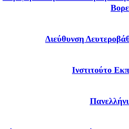
Βορε
Διεύθυνση Δευτεροβά
Ινστιτούτο Εκπ
Πανελλήνι