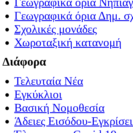
Γεωγραφικά ορια Νηπια
Γεωγραφικά όρια Δημ. σχ
Σχολικές μονάδες
Χωροταξική κατανομή
Διάφορα
Τελευταία Νέα
Εγκύκλιοι
Βασική Νομοθεσία
Άδειες Εισόδου-Εγκρίσε