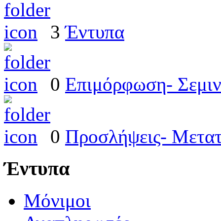
3
Έντυπα
0
Επιμόρφωση- Σεμιν
0
Προσλήψεις- Μετατ
Έντυπα
Μόνιμοι