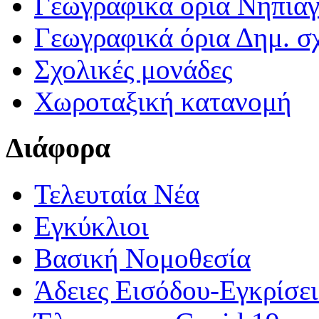
Γεωγραφικά ορια Νηπια
Γεωγραφικά όρια Δημ. σχ
Σχολικές μονάδες
Χωροταξική κατανομή
Διάφορα
Τελευταία Νέα
Εγκύκλιοι
Βασική Νομοθεσία
Άδειες Εισόδου-Εγκρίσε