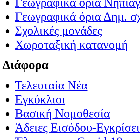
Γεωγραφικά ορια Νηπια
Γεωγραφικά όρια Δημ. σχ
Σχολικές μονάδες
Χωροταξική κατανομή
Διάφορα
Τελευταία Νέα
Εγκύκλιοι
Βασική Νομοθεσία
Άδειες Εισόδου-Εγκρίσε