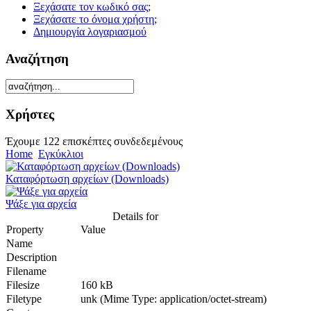
Ξεχάσατε τον κωδικό σας;
Ξεχάσατε το όνομα χρήστη;
Δημιουργία λογαριασμού
Αναζήτηση
Χρήστες
Έχουμε 122 επισκέπτες συνδεδεμένους
Home
Εγκύκλιοι
Καταφόρτωση αρχείων (Downloads)
Ψάξε για αρχεία
Details for
Property
Value
Name
Description
Filename
Filesize
160 kB
Filetype
unk (Mime Type: application/octet-stream)