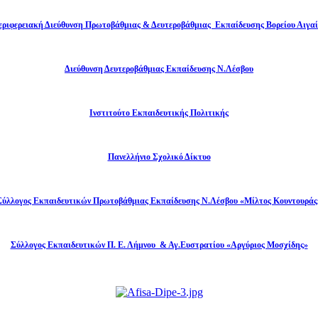
εριφερειακή Διεύθυνση Πρωτοβάθμιας & Δευτεροβάθμιας Εκπαίδευσης Βορείου Αιγαί
Διεύθυνση Δευτεροβάθμιας Εκπαίδευσης Ν.Λέσβου
Ινστιτούτο Εκπαιδευτικής Πολιτικής
Πανελλήνιο Σχολικό Δίκτυο
Σύλλογος Εκπαιδευτικών Πρωτοβάθμιας Εκπαίδευσης Ν.Λέσβου «Μίλτος Κουντουράς
Σύλλογος Εκπαιδευτικών Π. Ε. Λήμνου & Αγ.Ευστρατίου «Αργύριος Μοσχίδης»