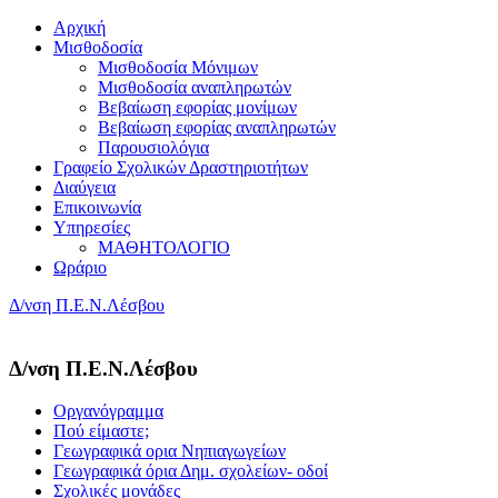
Αρχική
Μισθοδοσία
Μισθοδοσία Μόνιμων
Μισθοδοσία αναπληρωτών
Βεβαίωση εφορίας μονίμων
Βεβαίωση εφορίας αναπληρωτών
Παρουσιολόγια
Γραφείο Σχολικών Δραστηριοτήτων
Διαύγεια
Επικοινωνία
Υπηρεσίες
ΜΑΘΗΤΟΛΟΓΙΟ
Ωράριο
Δ/νση Π.Ε.Ν.Λέσβου
Δ/νση Π.Ε.Ν.Λέσβου
Οργανόγραμμα
Πού είμαστε;
Γεωγραφικά ορια Νηπιαγωγείων
Γεωγραφικά όρια Δημ. σχολείων- οδοί
Σχολικές μονάδες