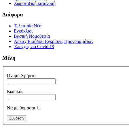
Χωροταξική κατανομή
Διάφορα
Τελευταία Νέα
Εγκύκλιοι
Βασική Νομοθεσία
Άδειες Εισόδου-Εγκρίσεις Προγραμμάτων
Έλεγχος για Covid 19
Μέλη
Όνομα Χρήστη
Κωδικός
Να με θυμάσαι