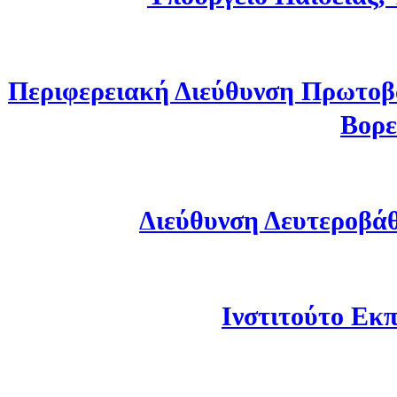
Περιφερειακή Διεύθυνση Πρωτοβ
Βορε
Διεύθυνση Δευτεροβά
Ινστιτούτο Εκπ