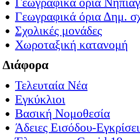
Γεωγραφικά ορια Νηπια
Γεωγραφικά όρια Δημ. σχ
Σχολικές μονάδες
Χωροταξική κατανομή
Διάφορα
Τελευταία Νέα
Εγκύκλιοι
Βασική Νομοθεσία
Άδειες Εισόδου-Εγκρίσε