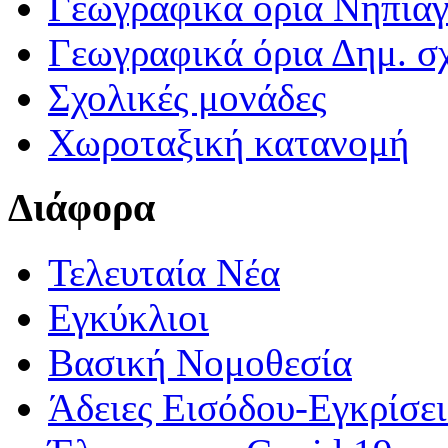
Γεωγραφικά ορια Νηπια
Γεωγραφικά όρια Δημ. σχ
Σχολικές μονάδες
Χωροταξική κατανομή
Διάφορα
Τελευταία Νέα
Εγκύκλιοι
Βασική Νομοθεσία
Άδειες Εισόδου-Εγκρίσε