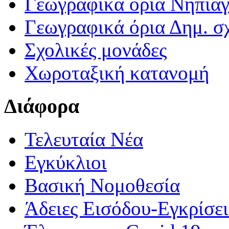
Γεωγραφικά ορια Νηπια
Γεωγραφικά όρια Δημ. σχ
Σχολικές μονάδες
Χωροταξική κατανομή
Διάφορα
Τελευταία Νέα
Εγκύκλιοι
Βασική Νομοθεσία
Άδειες Εισόδου-Εγκρίσε