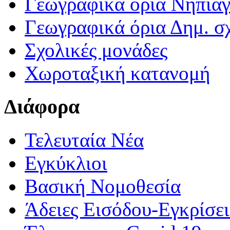
Γεωγραφικά ορια Νηπια
Γεωγραφικά όρια Δημ. σχ
Σχολικές μονάδες
Χωροταξική κατανομή
Διάφορα
Τελευταία Νέα
Εγκύκλιοι
Βασική Νομοθεσία
Άδειες Εισόδου-Εγκρίσε