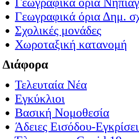
Γεωγραφικά ορια Νηπια
Γεωγραφικά όρια Δημ. σχ
Σχολικές μονάδες
Χωροταξική κατανομή
Διάφορα
Τελευταία Νέα
Εγκύκλιοι
Βασική Νομοθεσία
Άδειες Εισόδου-Εγκρίσε