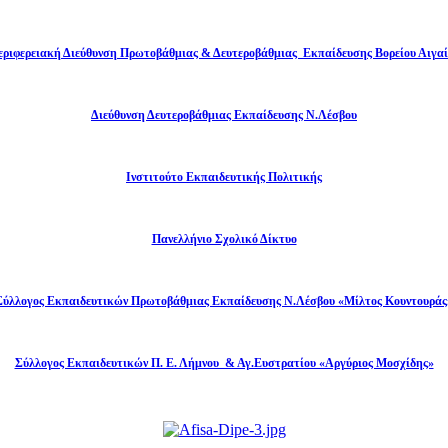
εριφερειακή Διεύθυνση Πρωτοβάθμιας & Δευτεροβάθμιας Εκπαίδευσης Βορείου Αιγαί
Διεύθυνση Δευτεροβάθμιας Εκπαίδευσης Ν.Λέσβου
Ινστιτούτο Εκπαιδευτικής Πολιτικής
Πανελλήνιο Σχολικό Δίκτυο
Σύλλογος Εκπαιδευτικών Πρωτοβάθμιας Εκπαίδευσης Ν.Λέσβου «Μίλτος Κουντουράς
Σύλλογος Εκπαιδευτικών Π. Ε. Λήμνου & Αγ.Ευστρατίου «Αργύριος Μοσχίδης»