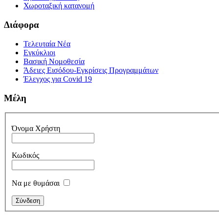
Χωροταξική κατανομή
Διάφορα
Τελευταία Νέα
Εγκύκλιοι
Βασική Νομοθεσία
Άδειες Εισόδου-Εγκρίσεις Προγραμμάτων
Έλεγχος για Covid 19
Μέλη
Όνομα Χρήστη
Κωδικός
Να με θυμάσαι