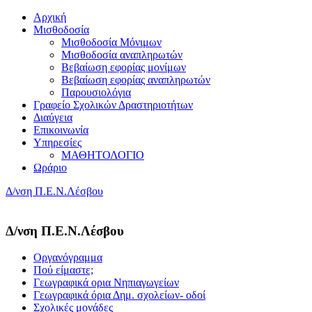
Αρχική
Μισθοδοσία
Μισθοδοσία Μόνιμων
Μισθοδοσία αναπληρωτών
Βεβαίωση εφορίας μονίμων
Βεβαίωση εφορίας αναπληρωτών
Παρουσιολόγια
Γραφείο Σχολικών Δραστηριοτήτων
Διαύγεια
Επικοινωνία
Υπηρεσίες
ΜΑΘΗΤΟΛΟΓΙΟ
Ωράριο
Δ/νση Π.Ε.Ν.Λέσβου
Δ/νση Π.Ε.Ν.Λέσβου
Οργανόγραμμα
Πού είμαστε;
Γεωγραφικά ορια Νηπιαγωγείων
Γεωγραφικά όρια Δημ. σχολείων- οδοί
Σχολικές μονάδες