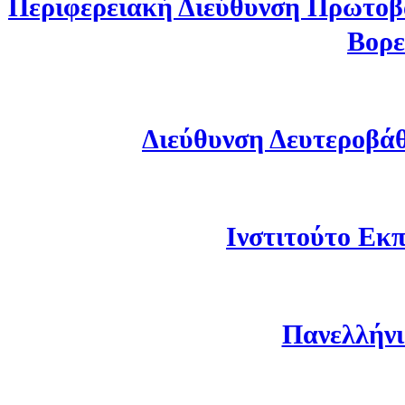
Περιφερειακή Διεύθυνση Πρωτοβ
Βορε
Διεύθυνση Δευτεροβά
Ινστιτούτο Εκπ
Πανελλήνι