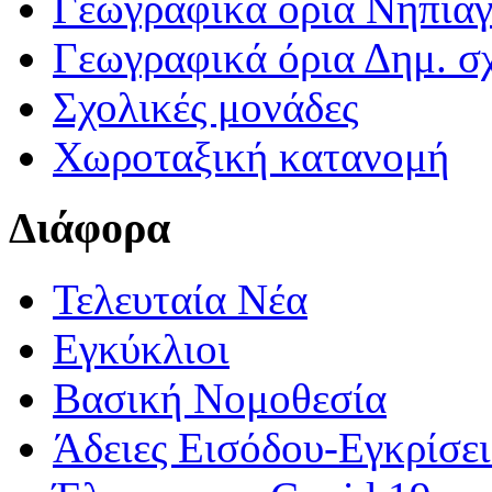
Γεωγραφικά ορια Νηπια
Γεωγραφικά όρια Δημ. σχ
Σχολικές μονάδες
Χωροταξική κατανομή
Διάφορα
Τελευταία Νέα
Εγκύκλιοι
Βασική Νομοθεσία
Άδειες Εισόδου-Εγκρίσε