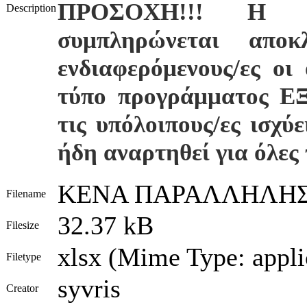
ΠΡΟΣΟΧΗ!!! Η δ
Description
συμπληρώνεται απο
ενδιαφερόμενους/ες οι
τύπο προγράμματος 
τις υπόλοιπους/ες ισχύ
ήδη
αναρτηθεί για όλες 
ΚΕΝΑ ΠΑΡΑΛΛΗΛΗΣ 
Filename
32.37 kB
Filesize
xlsx (Mime Type: appli
Filetype
syvris
Creator