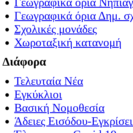
Γεωγραφικά ορια Νηπια
Γεωγραφικά όρια Δημ. σχ
Σχολικές μονάδες
Χωροταξική κατανομή
Διάφορα
Τελευταία Νέα
Εγκύκλιοι
Βασική Νομοθεσία
Άδειες Εισόδου-Εγκρίσε