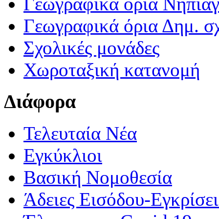
Γεωγραφικά ορια Νηπια
Γεωγραφικά όρια Δημ. σχ
Σχολικές μονάδες
Χωροταξική κατανομή
Διάφορα
Τελευταία Νέα
Εγκύκλιοι
Βασική Νομοθεσία
Άδειες Εισόδου-Εγκρίσε