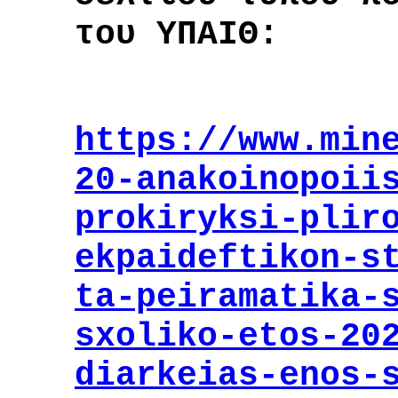
του ΥΠΑΙΘ:
https://www.min
20-anakoinopoii
prokiryksi-plir
ekpaideftikon-s
ta-peiramatika-
sxoliko-etos-20
diarkeias-enos-