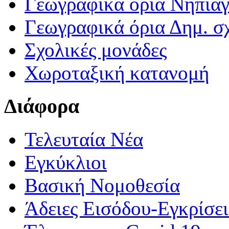
Γεωγραφικά ορια Νηπια
Γεωγραφικά όρια Δημ. σχ
Σχολικές μονάδες
Χωροταξική κατανομή
Διάφορα
Τελευταία Νέα
Εγκύκλιοι
Βασική Νομοθεσία
Άδειες Εισόδου-Εγκρίσε