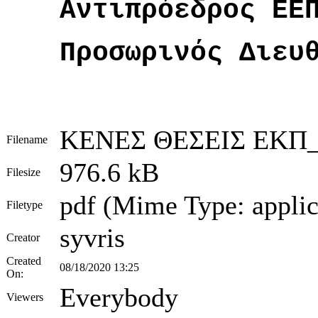
Αντιπρόεδρος ΕΕ
Προσωρινός Διευ
ΚΕΝΕΣ ΘΕΣΕΙΣ ΕΚΠ_
Filename
976.6 kB
Filesize
pdf (Mime Type: applic
Filetype
syvris
Creator
Created
08/18/2020 13:25
On:
Everybody
Viewers