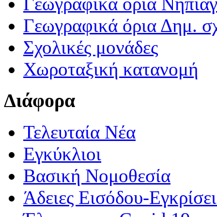
Γεωγραφικά ορια Νηπια
Γεωγραφικά όρια Δημ. σχ
Σχολικές μονάδες
Χωροταξική κατανομή
Διάφορα
Τελευταία Νέα
Εγκύκλιοι
Βασική Νομοθεσία
Άδειες Εισόδου-Εγκρίσε