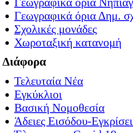
Γεωγραφικά ορια Νηπια
Γεωγραφικά όρια Δημ. σχ
Σχολικές μονάδες
Χωροταξική κατανομή
Διάφορα
Τελευταία Νέα
Εγκύκλιοι
Βασική Νομοθεσία
Άδειες Εισόδου-Εγκρίσε