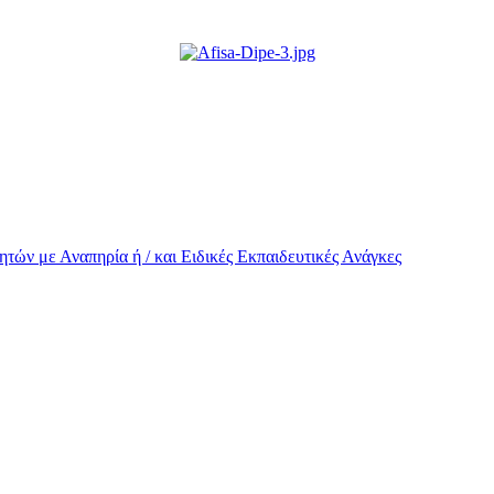
τών με Αναπηρία ή / και Eιδικές Εκπαιδευτικές Ανάγκες