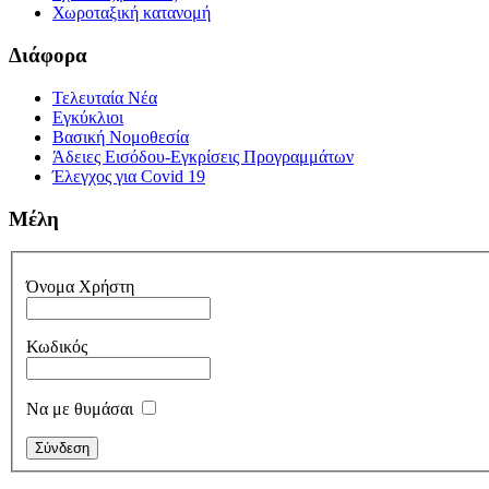
Χωροταξική κατανομή
Διάφορα
Τελευταία Νέα
Εγκύκλιοι
Βασική Νομοθεσία
Άδειες Εισόδου-Εγκρίσεις Προγραμμάτων
Έλεγχος για Covid 19
Μέλη
Όνομα Χρήστη
Κωδικός
Να με θυμάσαι