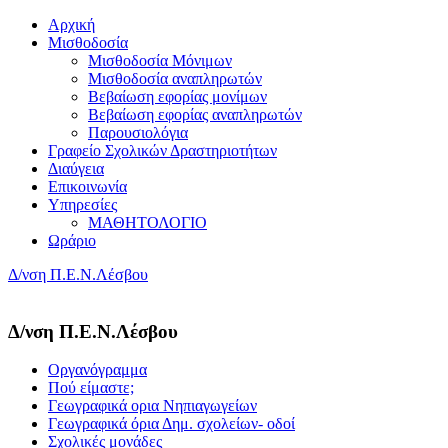
Αρχική
Μισθοδοσία
Μισθοδοσία Μόνιμων
Μισθοδοσία αναπληρωτών
Βεβαίωση εφορίας μονίμων
Βεβαίωση εφορίας αναπληρωτών
Παρουσιολόγια
Γραφείο Σχολικών Δραστηριοτήτων
Διαύγεια
Επικοινωνία
Υπηρεσίες
ΜΑΘΗΤΟΛΟΓΙΟ
Ωράριο
Δ/νση Π.Ε.Ν.Λέσβου
Δ/νση Π.Ε.Ν.Λέσβου
Οργανόγραμμα
Πού είμαστε;
Γεωγραφικά ορια Νηπιαγωγείων
Γεωγραφικά όρια Δημ. σχολείων- οδοί
Σχολικές μονάδες