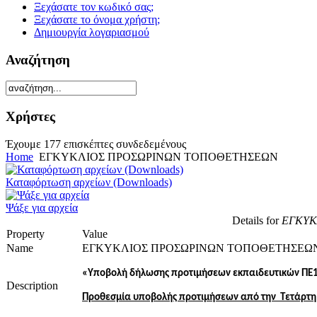
Ξεχάσατε τον κωδικό σας;
Ξεχάσατε το όνομα χρήστη;
Δημιουργία λογαριασμού
Αναζήτηση
Χρήστες
Έχουμε 177 επισκέπτες συνδεδεμένους
Home
ΕΓΚΥΚΛΙΟΣ ΠΡΟΣΩΡΙΝΩΝ ΤΟΠΟΘΕΤΗΣΕΩΝ
Καταφόρτωση αρχείων (Downloads)
Ψάξε για αρχεία
Details for
ΕΓΚΥΚ
Property
Value
Name
ΕΓΚΥΚΛΙΟΣ ΠΡΟΣΩΡΙΝΩΝ ΤΟΠΟΘΕΤΗΣΕΩ
«Υποβολή δήλωσης προτιμήσεων εκπαιδευτικών ΠΕ11
Description
Προθεσμία υποβολής προτιμήσεων από την Τετάρτη 05