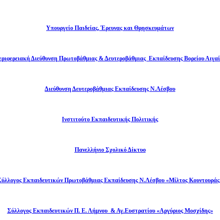
Υπουργείο Παιδείας, Έρευνας και Θρησκευμάτων
εριφερειακή Διεύθυνση Πρωτοβάθμιας & Δευτεροβάθμιας Εκπαίδευσης Βορείου Αιγαί
Διεύθυνση Δευτεροβάθμιας Εκπαίδευσης Ν.Λέσβου
Ινστιτούτο Εκπαιδευτικής Πολιτικής
Πανελλήνιο Σχολικό Δίκτυο
Σύλλογος Εκπαιδευτικών Πρωτοβάθμιας Εκπαίδευσης Ν.Λέσβου «Μίλτος Κουντουράς
Σύλλογος Εκπαιδευτικών Π. Ε. Λήμνου & Αγ.Ευστρατίου «Αργύριος Μοσχίδης»