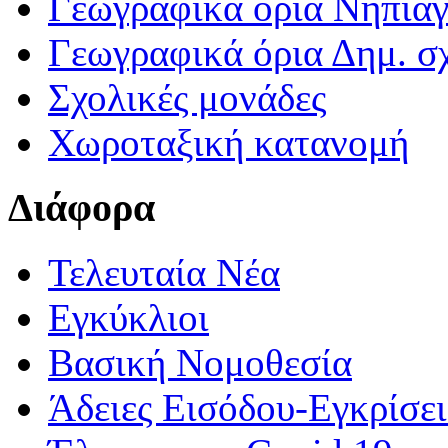
Γεωγραφικά ορια Νηπια
Γεωγραφικά όρια Δημ. σχ
Σχολικές μονάδες
Χωροταξική κατανομή
Διάφορα
Τελευταία Νέα
Εγκύκλιοι
Βασική Νομοθεσία
Άδειες Εισόδου-Εγκρίσε