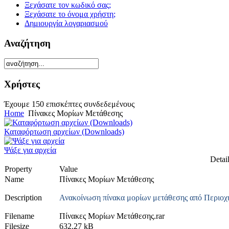
Ξεχάσατε τον κωδικό σας;
Ξεχάσατε το όνομα χρήστη;
Δημιουργία λογαριασμού
Αναζήτηση
Χρήστες
Έχουμε 150 επισκέπτες συνδεδεμένους
Home
Πίνακες Μορίων Μετάθεσης
Καταφόρτωση αρχείων (Downloads)
Ψάξε για αρχεία
Detail
Property
Value
Name
Πίνακες Μορίων Μετάθεσης
Description
Ανακοίνωση πίνακα μορίων μετάθεσης από Περιοχή
Filename
Πίνακες Μορίων Μετάθεσης.rar
Filesize
632.27 kB