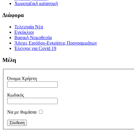
Χωροταξική κατανομή
Διάφορα
Τελευταία Νέα
Εγκύκλιοι
Βασική Νομοθεσία
Άδειες Εισόδου-Εγκρίσεις Προγραμμάτων
Έλεγχος για Covid 19
Μέλη
Όνομα Χρήστη
Κωδικός
Να με θυμάσαι