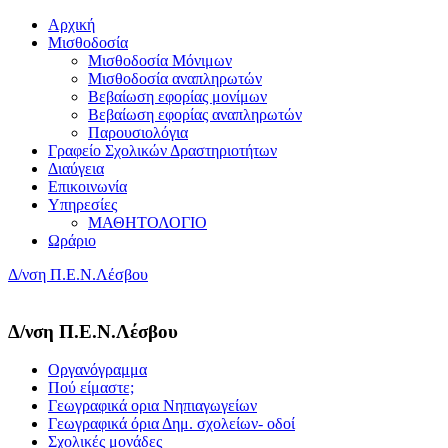
Αρχική
Μισθοδοσία
Μισθοδοσία Μόνιμων
Μισθοδοσία αναπληρωτών
Βεβαίωση εφορίας μονίμων
Βεβαίωση εφορίας αναπληρωτών
Παρουσιολόγια
Γραφείο Σχολικών Δραστηριοτήτων
Διαύγεια
Επικοινωνία
Υπηρεσίες
ΜΑΘΗΤΟΛΟΓΙΟ
Ωράριο
Δ/νση Π.Ε.Ν.Λέσβου
Δ/νση Π.Ε.Ν.Λέσβου
Οργανόγραμμα
Πού είμαστε;
Γεωγραφικά ορια Νηπιαγωγείων
Γεωγραφικά όρια Δημ. σχολείων- οδοί
Σχολικές μονάδες