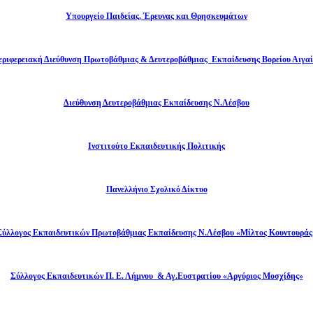
Υπουργείο Παιδείας, Έρευνας και Θρησκευμάτων
εριφερειακή Διεύθυνση Πρωτοβάθμιας & Δευτεροβάθμιας Εκπαίδευσης Βορείου Αιγαί
Διεύθυνση Δευτεροβάθμιας Εκπαίδευσης Ν.Λέσβου
Ινστιτούτο Εκπαιδευτικής Πολιτικής
Πανελλήνιο Σχολικό Δίκτυο
Σύλλογος Εκπαιδευτικών Πρωτοβάθμιας Εκπαίδευσης Ν.Λέσβου «Μίλτος Κουντουράς
Σύλλογος Εκπαιδευτικών Π. Ε. Λήμνου & Αγ.Ευστρατίου «Αργύριος Μοσχίδης»