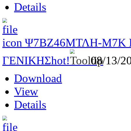
Details
Ψ7ΒΖ46ΜΤΛΗ-Μ7Κ Πρ
ΓΕΝΙΚΗΣ
hot!
08/13/2
Download
View
Details