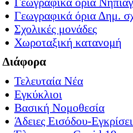
Γεωγραφικά ορια Νηπια
Γεωγραφικά όρια Δημ. σχ
Σχολικές μονάδες
Χωροταξική κατανομή
Διάφορα
Τελευταία Νέα
Εγκύκλιοι
Βασική Νομοθεσία
Άδειες Εισόδου-Εγκρίσε