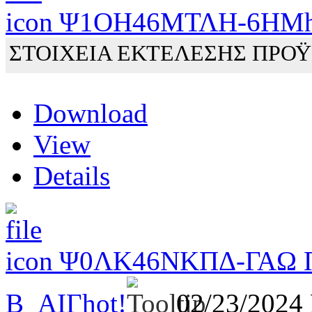
Ψ1ΟΗ46ΜΤΛΗ-6ΗΜ
ΣΤΟΙΧΕΙΑ ΕΚΤΕΛΕΣΗΣ ΠΡΟΫ
Download
View
Details
Ψ0ΛΚ46ΝΚΠΔ-ΓΑΩ 
Β_ΑΙΓ
hot!
02/23/2024