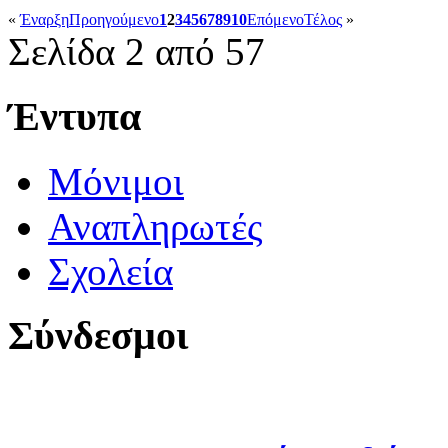
«
Έναρξη
Προηγούμενο
1
2
3
4
5
6
7
8
9
10
Επόμενο
Τέλος
»
Σελίδα 2 από 57
Έντυπα
Μόνιμοι
Αναπληρωτές
Σχολεία
Σύνδεσμοι