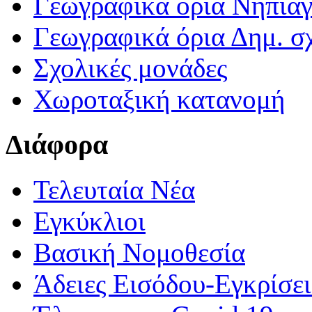
Γεωγραφικά ορια Νηπια
Γεωγραφικά όρια Δημ. σχ
Σχολικές μονάδες
Χωροταξική κατανομή
Διάφορα
Τελευταία Νέα
Εγκύκλιοι
Βασική Νομοθεσία
Άδειες Εισόδου-Εγκρίσε