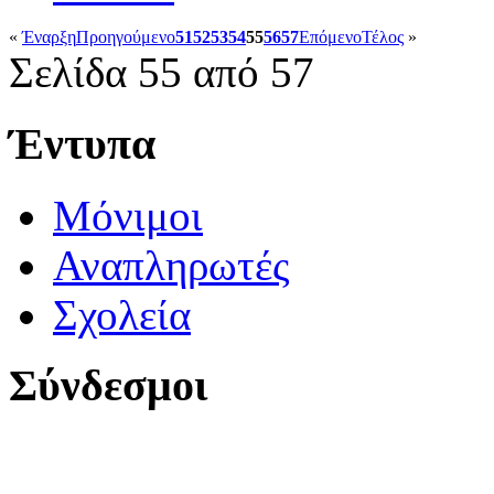
«
Έναρξη
Προηγούμενο
51
52
53
54
55
56
57
Επόμενο
Τέλος
»
Σελίδα 55 από 57
Έντυπα
Μόνιμοι
Αναπληρωτές
Σχολεία
Σύνδεσμοι