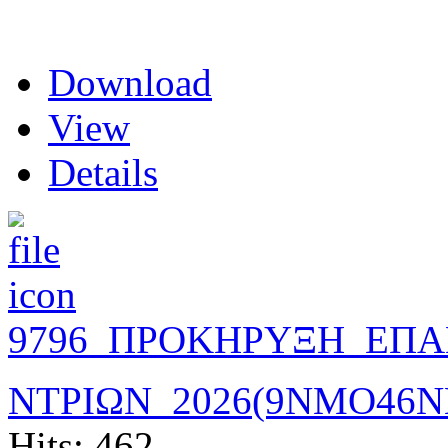
Download
View
Details
9796_ΠΡΟΚΗΡΥΞΗ_ΕΠ
ΝΤΡΙΩΝ_2026(9ΝΜΟ46Ν
Hits: 462