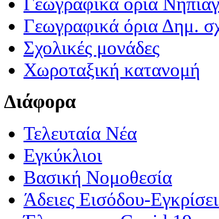
Γεωγραφικά ορια Νηπια
Γεωγραφικά όρια Δημ. σχ
Σχολικές μονάδες
Χωροταξική κατανομή
Διάφορα
Τελευταία Νέα
Εγκύκλιοι
Βασική Νομοθεσία
Άδειες Εισόδου-Εγκρίσε