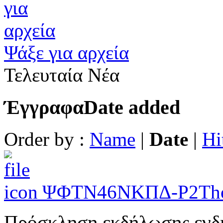
Ψάξε για αρχεία
Τελευταία Νέα
Έγγραφα
Date added
Order by :
Name
|
Date
|
Hi
ΨΦΤΝ46ΝΚΠΔ-Ρ2Τ
h
Πρόσκληση εκδήλωσης ενδι