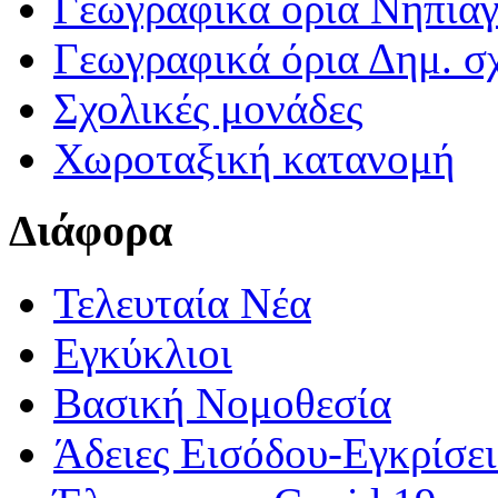
Γεωγραφικά ορια Νηπια
Γεωγραφικά όρια Δημ. σχ
Σχολικές μονάδες
Χωροταξική κατανομή
Διάφορα
Τελευταία Νέα
Εγκύκλιοι
Βασική Νομοθεσία
Άδειες Εισόδου-Εγκρίσε