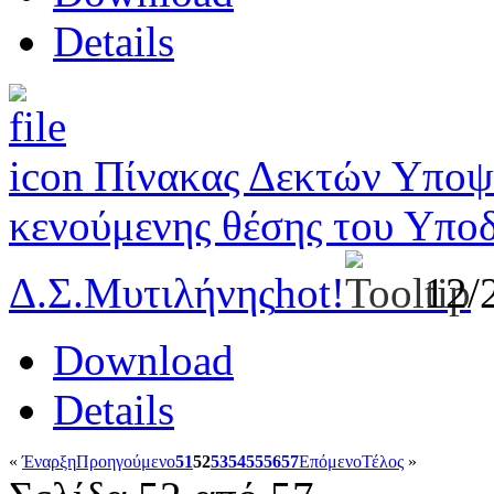
Details
Πίνακας Δεκτών Υποψη
κενούμενης θέσης του Υποδ
Δ.Σ.Μυτιλήνης
hot!
12/
Download
Details
«
Έναρξη
Προηγούμενο
51
52
53
54
55
56
57
Επόμενο
Τέλος
»