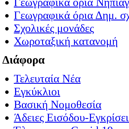
Γεωγραφικά ορια Νηπια
Γεωγραφικά όρια Δημ. σχ
Σχολικές μονάδες
Χωροταξική κατανομή
Διάφορα
Τελευταία Νέα
Εγκύκλιοι
Βασική Νομοθεσία
Άδειες Εισόδου-Εγκρίσε