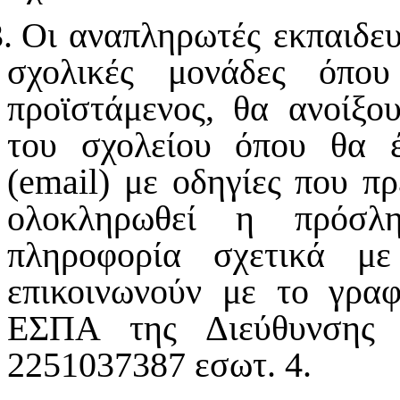
.
Οι αναπληρωτές εκπαιδευ
σχολικές μονάδες όπο
προϊστάμενος,
θα ανοίξο
του σχολείου όπου θα έ
(
email
) με οδηγίες που π
ολοκληρωθεί η πρόσλη
πληροφορία σχετικά μ
επικοινωνούν με το γρα
ΕΣΠΑ της Διεύθυνσης 
2251037387 εσωτ. 4.