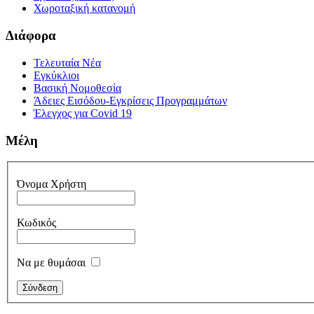
Χωροταξική κατανομή
Διάφορα
Τελευταία Νέα
Εγκύκλιοι
Βασική Νομοθεσία
Άδειες Εισόδου-Εγκρίσεις Προγραμμάτων
Έλεγχος για Covid 19
Μέλη
Όνομα Χρήστη
Κωδικός
Να με θυμάσαι