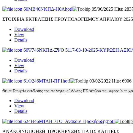
60ΜΒ46ΝΚΠΔ-Η0Λ
hot!
05/06/2025
Hits: 283
ΣΤΟΙΧΕΙΑ ΕΚΤΕΛΕΣΗΣ ΠΡΟΫΠΟΛΟΓΙΣΜΟΥ ΑΠΡΙΛΙΟΥ 2025
Download
View
Details
60Ψ746ΝΚΠΔ-ΞΨΘ 5117-03-10-2025-ΚΥΡΩΣΗ ΑΞΙ
Download
View
Details
61Φ246ΜΤΛΗ-ΠΓ1
hot!
03/02/2022
Hits: 6906
Θέμα: Στοιχεία εκτέλεσης προϋπολογισμού Δ/νσης ΠΕ Λέσβου, που αφορούν το χρ
Download
View
Details
624Η46ΜΤΛΗ-7ΓΟ_Ανακοιν_Προκήρυξης
hot!
ΑΝΑΚΟΙΝΟΠΟΗΣΗ ΠΡΟΚΗΡΥΞΗΣ ΓΙΑ ΠΣ ΚΑΙ ΠΕΙ.Σ