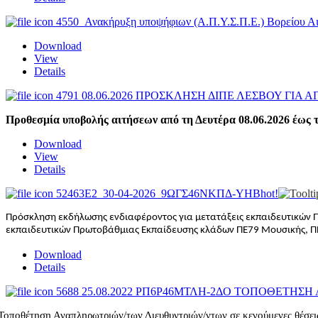
4550_Ανακήρυξη υποψήφιων (Α.Π.Υ.Σ.Π.Ε.) Βορείου
Download
View
Details
4791 08.06.2026 ΠΡΟΣΚΛΗΣΗ ΔΙΠΕ ΛΕΣΒΟΥ ΓΙΑ 
Προθεσμία υποβολής αιτήσεων από τη Δευτέρα 08.06.2026 έως τ
Download
View
Details
52463Ε2_30-04-2026_9ΩΓΣ46ΝΚΠΔ-ΥΗΒ
hot!
Πρόσκληση εκδήλωσης ενδιαφέροντος για μετατάξεις εκπαιδευτικών Πρ
εκπαιδευτικών Πρωτοβάθμιας Εκπαίδευσης κλάδων ΠΕ79 Μουσικής, ΠΕ0
Download
Details
5688 25.08.2022 ΡΠ6Ρ46ΜΤΛΗ-2ΔΟ ΤΟΠΟΘΕΤΗΣ
Τοποθέτηση Αναπληρωτριών/των Διευθυντριών/ντων σε κενούμενες θέσε