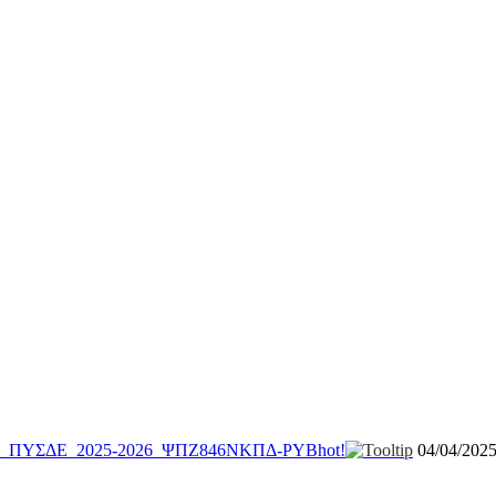
Ε_ΠΥΣΔΕ_2025-2026_ΨΠΖ846ΝΚΠΔ-ΡΥΒ
hot!
04/04/202