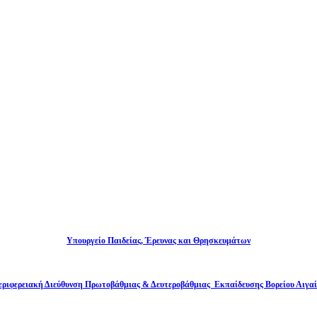
Υπουργείο Παιδείας, Έρευνας και Θρησκευμάτων
εριφερειακή Διεύθυνση Πρωτοβάθμιας & Δευτεροβάθμιας Εκπαίδευσης Βορείου Αιγαί