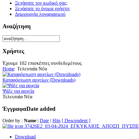
Ξεχάσατε τον κωδικό σας;
Ξεχάσατε το όνομα χρήστη;
Δημιουργία λογαριασμού
Αναζήτηση
Χρήστες
Έχουμε 102 επισκέπτες συνδεδεμένους
Home
Τελευταία Νέα
Καταφόρτωση αρχείων (Downloads)
Ψάξε για αρχεία
Τελευταία Νέα
Έγγραφα
Date added
Order by :
Name
|
Date
|
Hits
[ Descendent ]
37426E2_03-04-2024_ΕΓΚΥΚΛΙΟΣ_ΑΠΟΣΠ_ΠΥΣΠ
Download