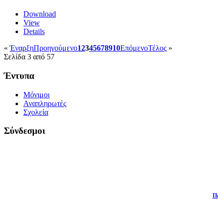
Download
View
Details
«
Έναρξη
Προηγούμενο
1
2
3
4
5
6
7
8
9
10
Επόμενο
Τέλος
»
Σελίδα 3 από 57
Έντυπα
Μόνιμοι
Αναπληρωτές
Σχολεία
Σύνδεσμοι
Π