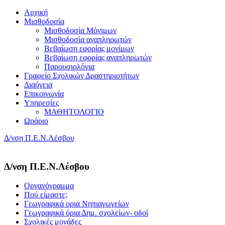
Αρχική
Μισθοδοσία
Μισθοδοσία Μόνιμων
Μισθοδοσία αναπληρωτών
Βεβαίωση εφορίας μονίμων
Βεβαίωση εφορίας αναπληρωτών
Παρουσιολόγια
Γραφείο Σχολικών Δραστηριοτήτων
Διαύγεια
Επικοινωνία
Υπηρεσίες
ΜΑΘΗΤΟΛΟΓΙΟ
Ωράριο
Δ/νση Π.Ε.Ν.Λέσβου
Δ/νση Π.Ε.Ν.Λέσβου
Οργανόγραμμα
Πού είμαστε;
Γεωγραφικά ορια Νηπιαγωγείων
Γεωγραφικά όρια Δημ. σχολείων- οδοί
Σχολικές μονάδες