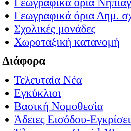
Γεωγραφικά ορια Νηπια
Γεωγραφικά όρια Δημ. σχ
Σχολικές μονάδες
Χωροταξική κατανομή
Διάφορα
Τελευταία Νέα
Εγκύκλιοι
Βασική Νομοθεσία
Άδειες Εισόδου-Εγκρίσε