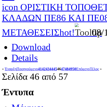
ΟΡΙΣΤΙΚΗ ΤΟΠΟΘΕ
ΚΛΑΔΩΝ ΠΕ86 ΚΑΙ ΠΕ
ΜΕΤΑΘΕΣΕΙΣ
hot!
08/
Download
Details
«
Έναρξη
Προηγούμενο
41
42
43
44
45
46
47
48
49
50
Επόμενο
Τέλος
»
Σελίδα 46 από 57
Έντυπα