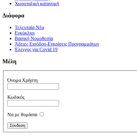
Χωροταξική κατανομή
Διάφορα
Τελευταία Νέα
Εγκύκλιοι
Βασική Νομοθεσία
Άδειες Εισόδου-Εγκρίσεις Προγραμμάτων
Έλεγχος για Covid 19
Μέλη
Όνομα Χρήστη
Κωδικός
Να με θυμάσαι