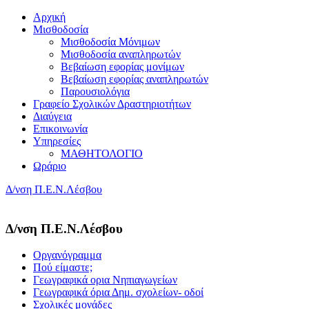
Αρχική
Μισθοδοσία
Μισθοδοσία Μόνιμων
Μισθοδοσία αναπληρωτών
Βεβαίωση εφορίας μονίμων
Βεβαίωση εφορίας αναπληρωτών
Παρουσιολόγια
Γραφείο Σχολικών Δραστηριοτήτων
Διαύγεια
Επικοινωνία
Υπηρεσίες
ΜΑΘΗΤΟΛΟΓΙΟ
Ωράριο
Δ/νση Π.Ε.Ν.Λέσβου
Δ/νση Π.Ε.Ν.Λέσβου
Οργανόγραμμα
Πού είμαστε;
Γεωγραφικά ορια Νηπιαγωγείων
Γεωγραφικά όρια Δημ. σχολείων- οδοί
Σχολικές μονάδες