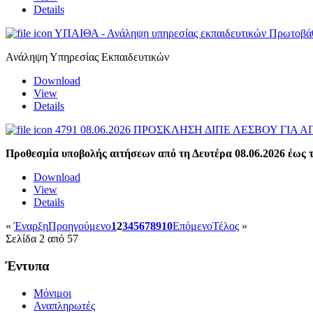
Details
ΥΠΑΙΘΑ - Ανάληψη υπηρεσίας εκπαιδευτικών Πρωτοβάθ
Ανάληψη Υπηρεσίας Εκπαιδευτικών
Download
View
Details
4791 08.06.2026 ΠΡΟΣΚΛΗΣΗ ΔΙΠΕ ΛΕΣΒΟΥ ΓΙΑ 
Προθεσμία υποβολής αιτήσεων από τη Δευτέρα 08.06.2026 έως τ
Download
View
Details
«
Έναρξη
Προηγούμενο
1
2
3
4
5
6
7
8
9
10
Επόμενο
Τέλος
»
Σελίδα 2 από 57
Έντυπα
Μόνιμοι
Αναπληρωτές