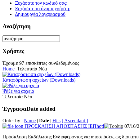
Ξεχάσατε τον κωδικό σας;
Ξεχάσατε το όνομα χρήστη;
Δημιουργία λογαριασμού
Αναζήτηση
Χρήστες
Έχουμε 97 επισκέπτες συνδεδεμένους
Home
Τελευταία Νέα
Καταφόρτωση αρχείων (Downloads)
Ψάξε για αρχεία
Τελευταία Νέα
Έγγραφα
Date added
Order by :
Name
|
Date
|
Hits
[ Ascendant ]
ΠΡΟΣΚΛΗΣΗ ΑΠΟΣΠΑΣΗΣ ΙΕΠ
hot!
07/16/
Πρόσκληση Εκδήλωσης Ενδιαφέροντος για αποσπάσεις ως διοικητικ