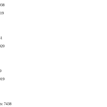
938
19
31
020
9
19
ts: 7438