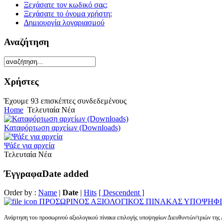
Ξεχάσατε τον κωδικό σας;
Ξεχάσατε το όνομα χρήστη;
Δημιουργία λογαριασμού
Αναζήτηση
Χρήστες
Έχουμε 93 επισκέπτες συνδεδεμένους
Home
Τελευταία Νέα
Καταφόρτωση αρχείων (Downloads)
Ψάξε για αρχεία
Τελευταία Νέα
Έγγραφα
Date added
Order by :
Name
|
Date
|
Hits
[ Descendent ]
ΠΡΟΣΩΡΙΝΟΣ ΑΞΙΟΛΟΓΙΚΟΣ ΠΙΝΑΚΑΣ ΥΠΟΨΗΦ
Ανάρτηση του προσωρινού αξιολογικού πίνακα επιλογής υποψηφίων Διευθυντών/τριών της Δ