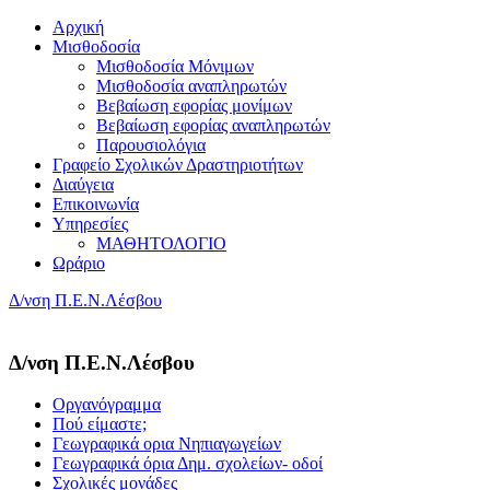
Αρχική
Μισθοδοσία
Μισθοδοσία Μόνιμων
Μισθοδοσία αναπληρωτών
Βεβαίωση εφορίας μονίμων
Βεβαίωση εφορίας αναπληρωτών
Παρουσιολόγια
Γραφείο Σχολικών Δραστηριοτήτων
Διαύγεια
Επικοινωνία
Υπηρεσίες
ΜΑΘΗΤΟΛΟΓΙΟ
Ωράριο
Δ/νση Π.Ε.Ν.Λέσβου
Δ/νση Π.Ε.Ν.Λέσβου
Οργανόγραμμα
Πού είμαστε;
Γεωγραφικά ορια Νηπιαγωγείων
Γεωγραφικά όρια Δημ. σχολείων- οδοί
Σχολικές μονάδες