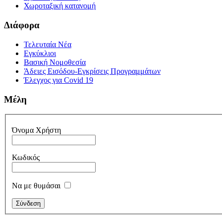
Χωροταξική κατανομή
Διάφορα
Τελευταία Νέα
Εγκύκλιοι
Βασική Νομοθεσία
Άδειες Εισόδου-Εγκρίσεις Προγραμμάτων
Έλεγχος για Covid 19
Μέλη
Όνομα Χρήστη
Κωδικός
Να με θυμάσαι