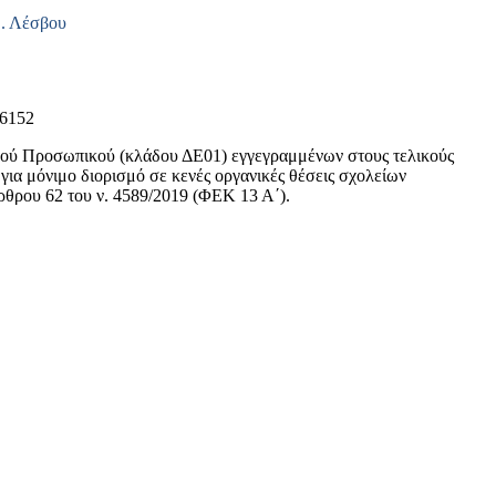
Ε. Λέσβου
 6152
ού Προσωπικού (κλάδου ΔΕ01) εγγεγραμμένων στους τελικούς
ια μόνιμο διορισμό σε κενές οργανικές θέσεις σχολείων
ρθρου 62 του ν. 4589/2019 (ΦΕΚ 13 Α΄).