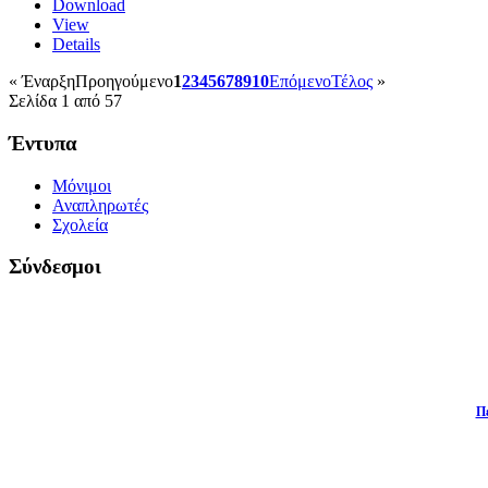
Download
View
Details
«
Έναρξη
Προηγούμενο
1
2
3
4
5
6
7
8
9
10
Επόμενο
Τέλος
»
Σελίδα 1 από 57
Έντυπα
Μόνιμοι
Αναπληρωτές
Σχολεία
Σύνδεσμοι
Π