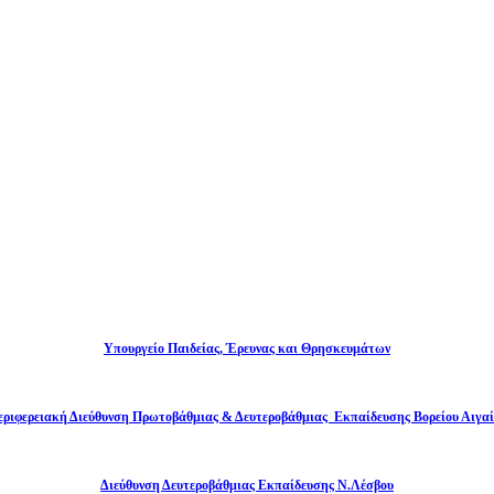
Υπουργείο Παιδείας, Έρευνας και Θρησκευμάτων
εριφερειακή Διεύθυνση Πρωτοβάθμιας & Δευτεροβάθμιας Εκπαίδευσης Βορείου Αιγαί
Διεύθυνση Δευτεροβάθμιας Εκπαίδευσης Ν.Λέσβου