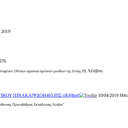
1
2019
6876
Λέσβου.
σταμένων 2/θεσιων οργανικά σχολικών μονάδων της Δ/νσης ΠΕ
ΚΟΥ ΠΙΝΑΚΑ[ΨΔΟΗ4653ΠΣ-1Κ8]
hot!
10/04/2019
Hits
εύθυνσης Πρωτοβάθμιας Εκπαίδευσης Λέσβου"