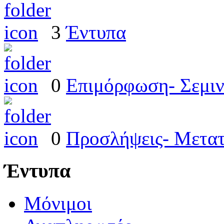
3
Έντυπα
0
Επιμόρφωση- Σεμιν
0
Προσλήψεις- Μετατ
Έντυπα
Μόνιμοι