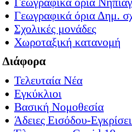
Γεωγραφικά ορια Νηπια
Γεωγραφικά όρια Δημ. σχ
Σχολικές μονάδες
Χωροταξική κατανομή
Διάφορα
Τελευταία Νέα
Εγκύκλιοι
Βασική Νομοθεσία
Άδειες Εισόδου-Εγκρίσε