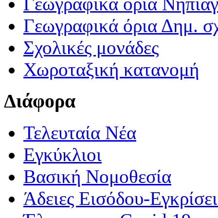
Γεωγραφικά ορια Νηπια
Γεωγραφικά όρια Δημ. σχ
Σχολικές μονάδες
Χωροταξική κατανομή
Διάφορα
Τελευταία Νέα
Εγκύκλιοι
Βασική Νομοθεσία
Άδειες Εισόδου-Εγκρίσε