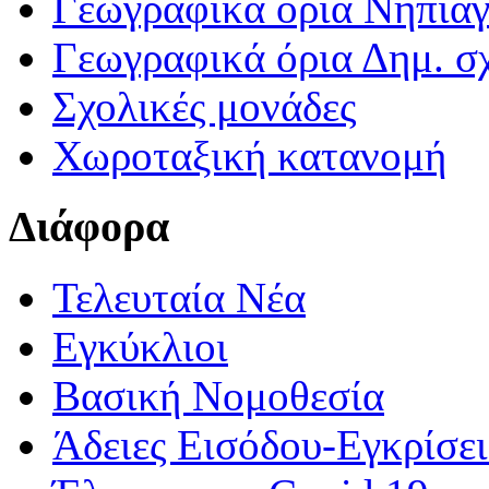
Γεωγραφικά ορια Νηπια
Γεωγραφικά όρια Δημ. σχ
Σχολικές μονάδες
Χωροταξική κατανομή
Διάφορα
Τελευταία Νέα
Εγκύκλιοι
Βασική Νομοθεσία
Άδειες Εισόδου-Εγκρίσε