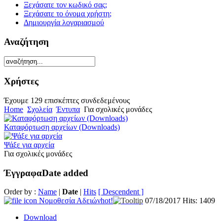
Ξεχάσατε τον κωδικό σας;
Ξεχάσατε το όνομα χρήστη;
Δημιουργία λογαριασμού
Αναζήτηση
Χρήστες
Έχουμε 129 επισκέπτες συνδεδεμένους
Home
Σχολεία
Έντυπα
Για σχολικές μονάδες
Καταφόρτωση αρχείων (Downloads)
Ψάξε για αρχεία
Για σχολικές μονάδες
Έγγραφα
Date added
Order by :
Name
|
Date
|
Hits
[ Descendent ]
Νομοθεσία Αδειών
hot!
07/18/2017
Hits: 1409
Download