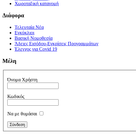
Χωροταξική κατανομή
Διάφορα
Τελευταία Νέα
Εγκύκλιοι
Βασική Νομοθεσία
Άδειες Εισόδου-Εγκρίσεις Προγραμμάτων
Έλεγχος για Covid 19
Μέλη
Όνομα Χρήστη
Κωδικός
Να με θυμάσαι