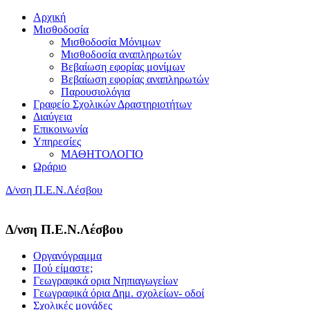
Αρχική
Μισθοδοσία
Μισθοδοσία Μόνιμων
Μισθοδοσία αναπληρωτών
Βεβαίωση εφορίας μονίμων
Βεβαίωση εφορίας αναπληρωτών
Παρουσιολόγια
Γραφείο Σχολικών Δραστηριοτήτων
Διαύγεια
Επικοινωνία
Υπηρεσίες
ΜΑΘΗΤΟΛΟΓΙΟ
Ωράριο
Δ/νση Π.Ε.Ν.Λέσβου
Δ/νση Π.Ε.Ν.Λέσβου
Οργανόγραμμα
Πού είμαστε;
Γεωγραφικά ορια Νηπιαγωγείων
Γεωγραφικά όρια Δημ. σχολείων- οδοί
Σχολικές μονάδες