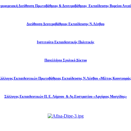
εριφερειακή Διεύθυνση Πρωτοβάθμιας & Δευτεροβάθμιας Εκπαίδευσης Βορείου Αιγαί
Διεύθυνση Δευτεροβάθμιας Εκπαίδευσης Ν.Λέσβου
Ινστιτούτο Εκπαιδευτικής Πολιτικής
Πανελλήνιο Σχολικό Δίκτυο
Σύλλογος Εκπαιδευτικών Πρωτοβάθμιας Εκπαίδευσης Ν.Λέσβου «Μίλτος Κουντουράς
Σύλλογος Εκπαιδευτικών Π. Ε. Λήμνου & Αγ.Ευστρατίου «Αργύριος Μοσχίδης»