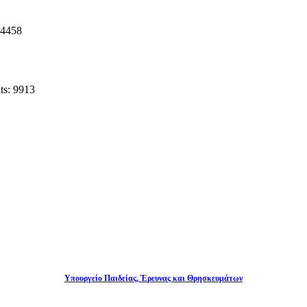
14458
ts: 9913
Υπουργείο Παιδείας, Έρευνας και Θρησκευμάτων