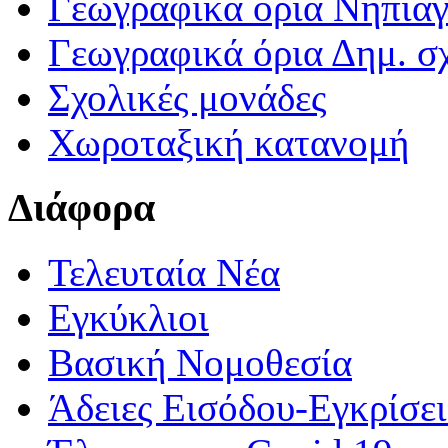
Γεωγραφικά ορια Νηπια
Γεωγραφικά όρια Δημ. σχ
Σχολικές μονάδες
Χωροταξική κατανομή
Διάφορα
Τελευταία Νέα
Εγκύκλιοι
Βασική Νομοθεσία
Άδειες Εισόδου-Εγκρίσε