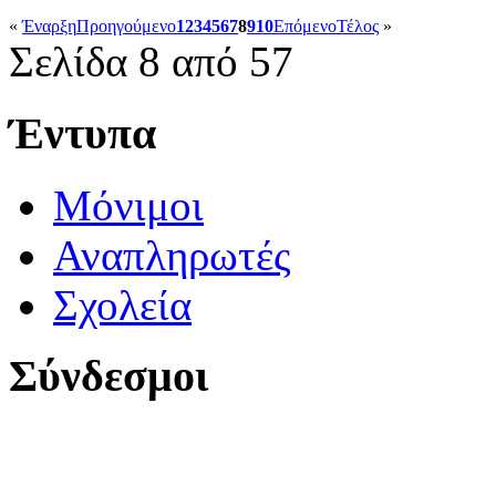
«
Έναρξη
Προηγούμενο
1
2
3
4
5
6
7
8
9
10
Επόμενο
Τέλος
»
Σελίδα 8 από 57
Έντυπα
Μόνιμοι
Αναπληρωτές
Σχολεία
Σύνδεσμοι