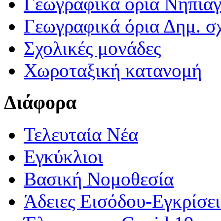
Γεωγραφικά ορια Νηπια
Γεωγραφικά όρια Δημ. σχ
Σχολικές μονάδες
Χωροταξική κατανομή
Διάφορα
Τελευταία Νέα
Εγκύκλιοι
Βασική Νομοθεσία
Άδειες Εισόδου-Εγκρίσε