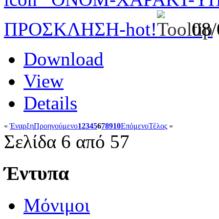
ΠΡΟΣΚΛΗΣΗ-
hot!
08
Download
View
Details
«
Έναρξη
Προηγούμενο
1
2
3
4
5
6
7
8
9
10
Επόμενο
Τέλος
»
Σελίδα 6 από 57
Έντυπα
Μόνιμοι