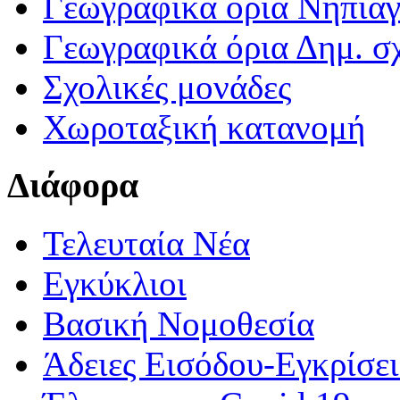
Γεωγραφικά ορια Νηπια
Γεωγραφικά όρια Δημ. σχ
Σχολικές μονάδες
Χωροταξική κατανομή
Διάφορα
Τελευταία Νέα
Εγκύκλιοι
Βασική Νομοθεσία
Άδειες Εισόδου-Εγκρίσε