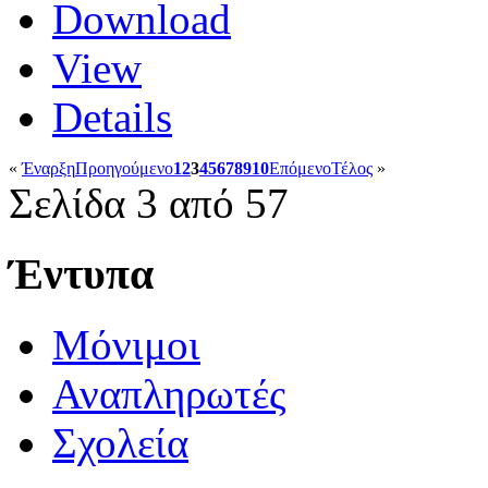
Download
View
Details
«
Έναρξη
Προηγούμενο
1
2
3
4
5
6
7
8
9
10
Επόμενο
Τέλος
»
Σελίδα 3 από 57
Έντυπα
Μόνιμοι
Αναπληρωτές
Σχολεία