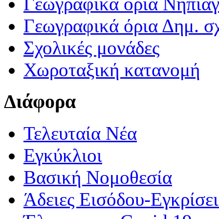
Γεωγραφικά ορια Νηπια
Γεωγραφικά όρια Δημ. σχ
Σχολικές μονάδες
Χωροταξική κατανομή
Διάφορα
Τελευταία Νέα
Εγκύκλιοι
Βασική Νομοθεσία
Άδειες Εισόδου-Εγκρίσε