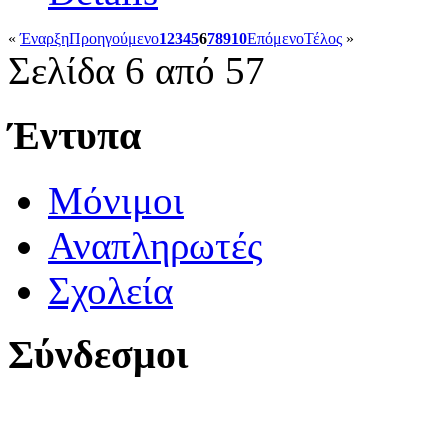
«
Έναρξη
Προηγούμενο
1
2
3
4
5
6
7
8
9
10
Επόμενο
Τέλος
»
Σελίδα 6 από 57
Έντυπα
Μόνιμοι
Αναπληρωτές
Σχολεία
Σύνδεσμοι