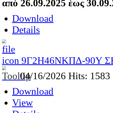
από 26.09.2025 έως 30.09.
Download
Details
9Γ2Η46ΝΚΠΔ-90Υ Σ
04/16/2026
Hits: 1583
Download
View