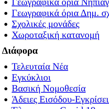
Γεωγραφικά ορια Νηπια
Γεωγραφικά όρια Δημ. σχ
Σχολικές μονάδες
Χωροταξική κατανομή
Διάφορα
Τελευταία Νέα
Εγκύκλιοι
Βασική Νομοθεσία
Άδειες Εισόδου-Εγκρίσε