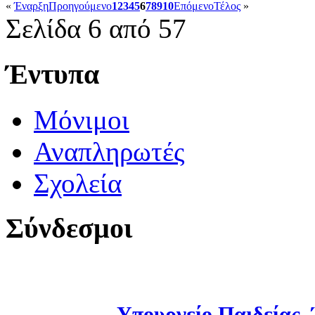
«
Έναρξη
Προηγούμενο
1
2
3
4
5
6
7
8
9
10
Επόμενο
Τέλος
»
Σελίδα 6 από 57
Έντυπα
Μόνιμοι
Αναπληρωτές
Σχολεία
Σύνδεσμοι
Υπουργείο Παιδείας,