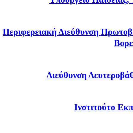
Περιφερειακή Διεύθυνση Πρωτοβ
Βορε
Διεύθυνση Δευτεροβά
Ινστιτούτο Εκπ